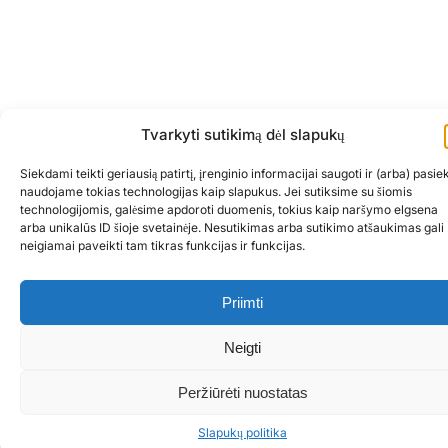
Tvarkyti sutikimą dėl slapukų
Siekdami teikti geriausią patirtį, įrenginio informacijai saugoti ir (arba) pasiek
naudojame tokias technologijas kaip slapukus. Jei sutiksime su šiomis
technologijomis, galėsime apdoroti duomenis, tokius kaip naršymo elgsena
arba unikalūs ID šioje svetainėje. Nesutikimas arba sutikimo atšaukimas gali
neigiamai paveikti tam tikras funkcijas ir funkcijas.
Kontaktai
Telefonas:
068873333
Priimti
Email:
info@bookingsystem.app
Darbo laikas: I-V 8-17
Neigti
Partneriai
Fiziognomika
Peržiūrėti nuostatas
Skaitymas iš veido
Slapukų politika
Naudinga